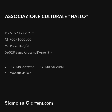
ASSOCIAZIONE CULTURALE “HALLO”
PIVA 02512790508
CF 90071000500
Via Pacinotti 6/A
56029 Santa Croce sull’Arno (PI)
+39 349 7742265 | +39 348 5863914
info@artevinile.it
Siamo su Glartent.com