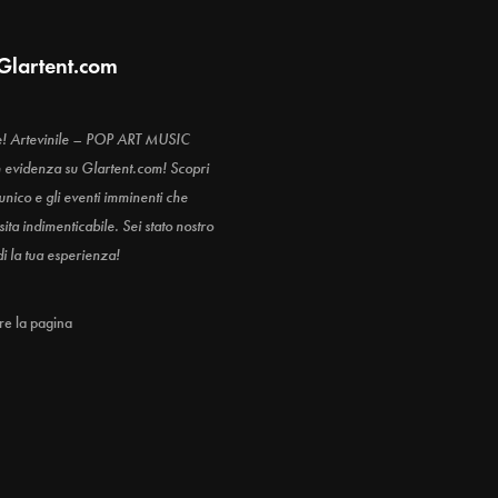
Glartent.com
e! Artevinile – POP ART MUSIC
n evidenza su Glartent.com! Scopri
 unico e gli eventi imminenti che
ita indimenticabile. Sei stato nostro
di la tua esperienza!
are la pagina