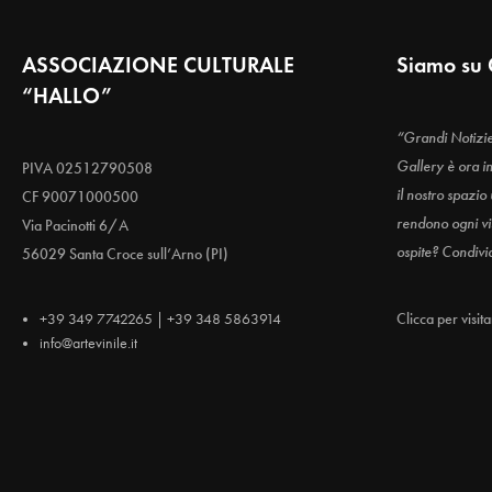
ASSOCIAZIONE CULTURALE
Siamo su 
“HALLO”
“Grandi Notizi
Gallery è ora i
PIVA 02512790508
il nostro spazio
CF 90071000500
rendono ogni vis
Via Pacinotti 6/A
ospite? Condivi
56029 Santa Croce sull’Arno (PI)
+39 349 7742265 | +39 348 5863914
Clicca per visit
info@artevinile.it