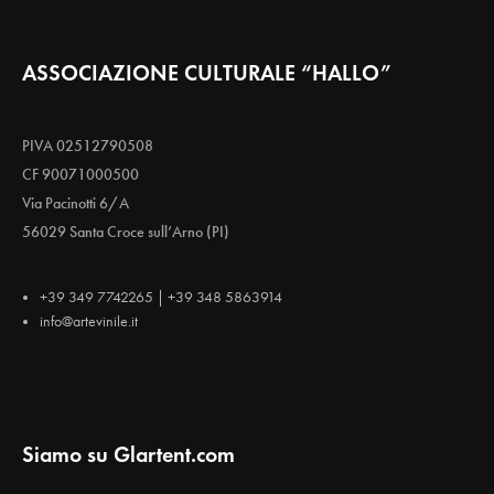
ASSOCIAZIONE CULTURALE “HALLO”
PIVA 02512790508
CF 90071000500
Via Pacinotti 6/A
56029 Santa Croce sull’Arno (PI)
+39 349 7742265 | +39 348 5863914
info@artevinile.it
Siamo su Glartent.com