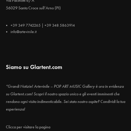
Via Pacinotti 6/A
56029 Santa Croce sull’Arno (PI)
+39 349 7742265 | +39 348 5863914
info@artevinile.it
Siamo su Glartent.com
“Grandi Notizie! Artevinile – POP ART MUSIC Gallery è ora in evidenza
su Glartent.com! Scopri il nostro spazio unico e gli eventi imminenti che
rendono ogni visita indimenticabile. Sei stato nostro ospite? Condividi la tua
esperienza!
Clicca per visitare la pagina