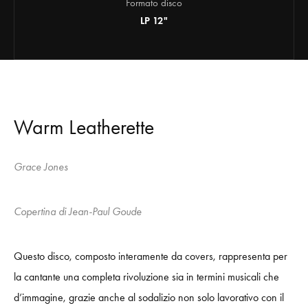
Formato disco
LP 12"
Warm Leatherette
Grace Jones
Copertina di Jean-Paul Goude
Questo disco, composto
interamente da covers, rappresenta
per
la cantante
una completa rivoluzione sia in termini musicali che
d’immagine,
grazie anche al sodalizio non solo lavorativo con il