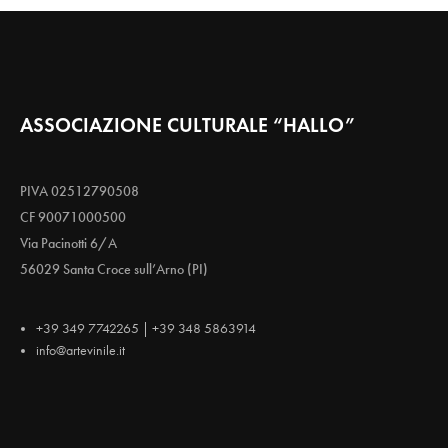
ASSOCIAZIONE CULTURALE “HALLO”
PIVA 02512790508
CF 90071000500
Via Pacinotti 6/A
56029 Santa Croce sull’Arno (PI)
+39 349 7742265 | +39 348 5863914
info@artevinile.it