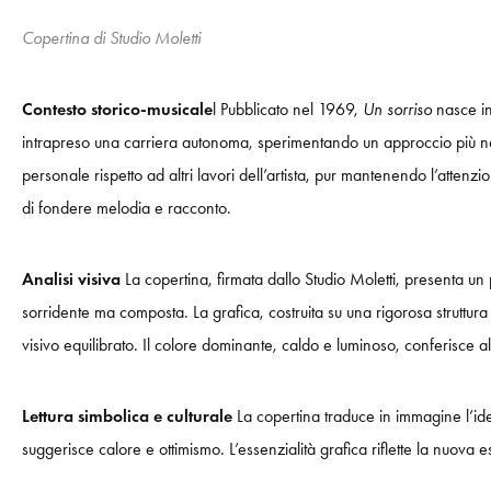
Copertina di Studio Moletti
Contesto storico-musicale
l Pubblicato nel 1969,
Un sorriso
nasce in
intrapreso una carriera autonoma, sperimentando un approccio più narr
personale rispetto ad altri lavori dell’artista, pur mantenendo l’atten
di fondere melodia e racconto.
Analisi visiva
La copertina, firmata dallo Studio Moletti, presenta un 
sorridente ma composta. La grafica, costruita su una rigorosa struttura 
visivo equilibrato. Il colore dominante, caldo e luminoso, conferisce al
Lettura simbolica e culturale
La copertina traduce in immagine l’id
suggerisce calore e ottimismo. L’essenzialità grafica riflette la nuova 