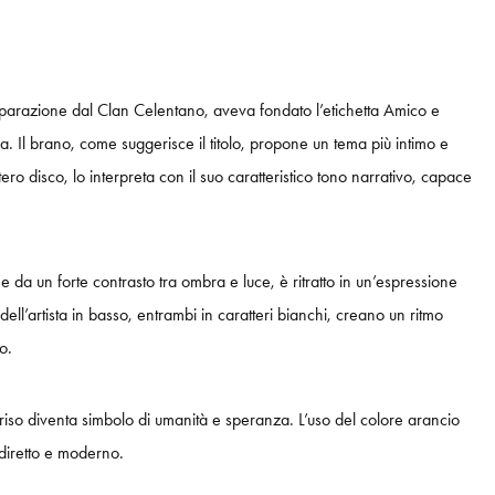
parazione dal Clan Celentano, aveva fondato l’etichetta Amico e
 Il brano, come suggerisce il titolo, propone un tema più intimo e
ro disco, lo interpreta con il suo caratteristico tono narrativo, capace
 e da un forte contrasto tra ombra e luce, è ritratto in un’espressione
dell’artista in basso, entrambi in caratteri bianchi, creano un ritmo
o.
riso diventa simbolo di umanità e speranza. L’uso del colore arancio
 diretto e moderno.