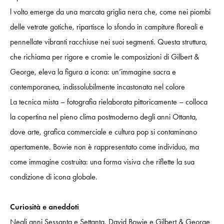
l volto emerge da una marcata griglia nera che, come nei piombi
delle vetrate gotiche, ripartisce lo sfondo in campiture floreali e
pennellate vibranti racchiuse nei suoi segmenti. Questa struttura,
che richiama per rigore e cromie le composizioni di Gilbert &
George, eleva la figura a icona: un’immagine sacra e
contemporanea, indissolubilmente incastonata nel colore
La tecnica mista – fotografia rielaborata pittoricamente – colloca
la copertina nel pieno clima postmoderno degli anni Ottanta,
dove arte, grafica commerciale e cultura pop si contaminano
apertamente. Bowie non è rappresentato come individuo, ma
come immagine costruita: una forma visiva che riflette la sua
condizione di icona globale.
Curiosità e aneddoti
Negli anni Sessanta e Settanta, David Bowie e Gilbert & George