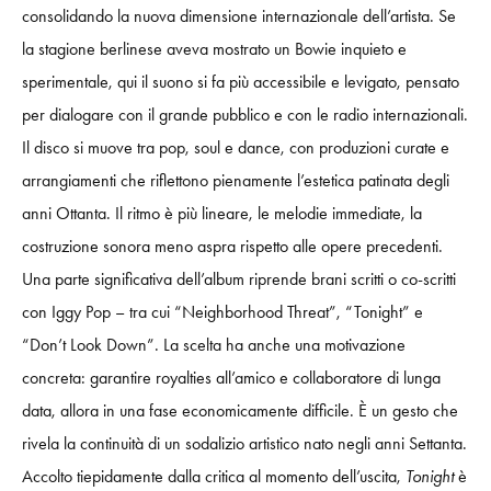
consolidando la nuova dimensione internazionale dell’artista. Se
la stagione berlinese aveva mostrato un Bowie inquieto e
sperimentale, qui il suono si fa più accessibile e levigato, pensato
per dialogare con il grande pubblico e con le radio internazionali.
Il disco si muove tra pop, soul e dance, con produzioni curate e
arrangiamenti che riflettono pienamente l’estetica patinata degli
anni Ottanta. Il ritmo è più lineare, le melodie immediate, la
costruzione sonora meno aspra rispetto alle opere precedenti.
Una parte significativa dell’album riprende brani scritti o co-scritti
con Iggy Pop – tra cui “Neighborhood Threat”, “Tonight” e
“Don’t Look Down”. La scelta ha anche una motivazione
concreta: garantire royalties all’amico e collaboratore di lunga
data, allora in una fase economicamente difficile. È un gesto che
rivela la continuità di un sodalizio artistico nato negli anni Settanta.
Accolto tiepidamente dalla critica al momento dell’uscita,
Tonight
è