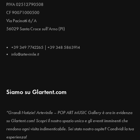
PIVA 02512790508
CF 90071000500
Via Pacinotti 6/A
56029 Santa Croce sull’Arno (PI)
+39 349 7742265 | +39 348 5863914
info@artevinile.it
Siamo su Glartent.com
“Grandi Notizie! Artevinile – POP ART MUSIC Gallery è ora in evidenza
su Glartent.com! Scopri il nostro spazio unico e gli eventi imminenti che
rendono ogni visita indimenticabile. Sei stato nostro ospite? Condividi la tua
esperienza!