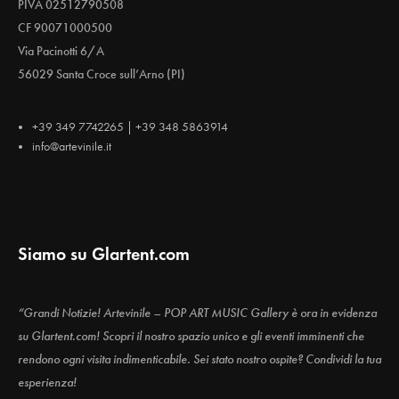
PIVA 02512790508
CF 90071000500
Via Pacinotti 6/A
56029 Santa Croce sull’Arno (PI)
+39 349 7742265 | +39 348 5863914
info@artevinile.it
Siamo su Glartent.com
“Grandi Notizie! Artevinile – POP ART MUSIC Gallery è ora in evidenza
su Glartent.com! Scopri il nostro spazio unico e gli eventi imminenti che
rendono ogni visita indimenticabile. Sei stato nostro ospite? Condividi la tua
esperienza!