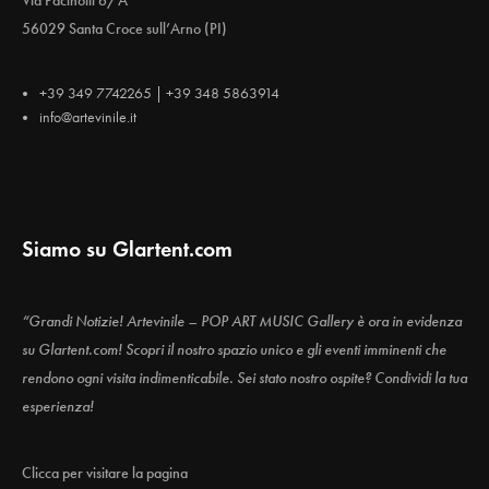
Via Pacinotti 6/A
56029 Santa Croce sull’Arno (PI)
+39 349 7742265 | +39 348 5863914
info@artevinile.it
Siamo su Glartent.com
“Grandi Notizie! Artevinile – POP ART MUSIC Gallery è ora in evidenza
su Glartent.com! Scopri il nostro spazio unico e gli eventi imminenti che
rendono ogni visita indimenticabile. Sei stato nostro ospite? Condividi la tua
esperienza!
Clicca per visitare la pagina