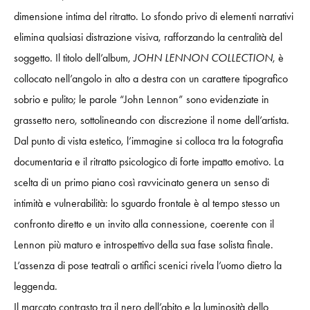
dimensione intima del ritratto. Lo sfondo privo di elementi narrativi
elimina qualsiasi distrazione visiva, rafforzando la centralità del
soggetto. Il titolo dell’album,
JOHN LENNON COLLECTION
, è
collocato nell’angolo in alto a destra con un carattere tipografico
sobrio e pulito; le parole “John Lennon” sono evidenziate in
grassetto nero, sottolineando con discrezione il nome dell’artista.
Dal punto di vista estetico, l’immagine si colloca tra la fotografia
documentaria e il ritratto psicologico di forte impatto emotivo. La
scelta di un primo piano così ravvicinato genera un senso di
intimità e vulnerabilità: lo sguardo frontale è al tempo stesso un
confronto diretto e un invito alla connessione, coerente con il
Lennon più maturo e introspettivo della sua fase solista finale.
L’assenza di pose teatrali o artifici scenici rivela l’uomo dietro la
leggenda.
Il marcato contrasto tra il nero dell’abito e la luminosità dello