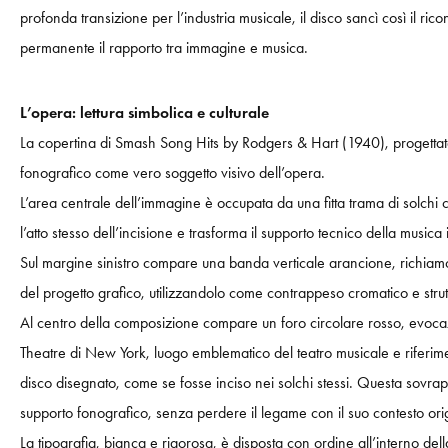
profonda transizione per l’industria musicale, il disco sancì così il 
permanente il rapporto tra immagine e musica.
L’opera: lettura simbolica e culturale
La copertina di Smash Song Hits by Rodgers & Hart (1940), progetta
fonografico come vero soggetto visivo dell’opera.
L’area centrale dell’immagine è occupata da una fitta trama di solchi c
l’atto stesso dell’incisione e trasforma il supporto tecnico della musi
Sul margine sinistro compare una banda verticale arancione, richiamo di
del progetto grafico, utilizzandolo come contrappeso cromatico e strut
Al centro della composizione compare un foro circolare rosso, evocazio
Theatre di New York, luogo emblematico del teatro musicale e riferimen
disco disegnato, come se fosse inciso nei solchi stessi. Questa sovrap
supporto fonografico, senza perdere il legame con il suo contesto ori
La tipografia, bianca e rigorosa, è disposta con ordine all’interno dell