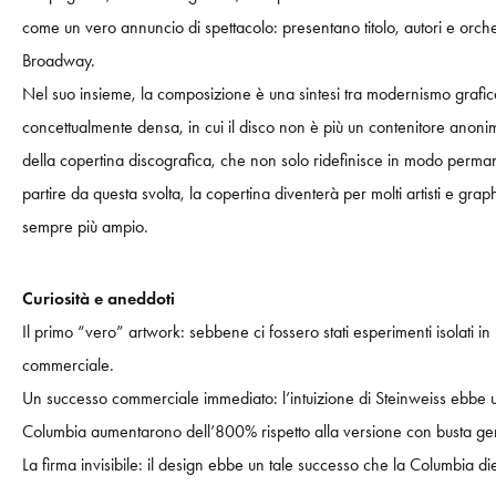
come un vero annuncio di spettacolo: presentano titolo, autori e orche
Broadway.
Nel suo insieme, la composizione è una sintesi tra modernismo grafico
concettualmente densa, in cui il disco non è più un contenitore anon
della copertina discografica, che non solo ridefinisce in modo permane
partire da questa svolta, la copertina diventerà per molti artisti e gr
sempre più ampio.
Curiosità e aneddoti
Il primo “vero” artwork: sebbene ci fossero stati esperimenti isolati 
commerciale.
Un successo commerciale immediato: l’intuizione di Steinweiss ebbe un 
Columbia aumentarono dell’800% rispetto alla versione con busta ge
La firma invisibile: il design ebbe un tale successo che la Columbia d