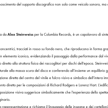
riconoscimento del supporto discografico non solo come veicolo sonoro, ma c
ta da
Alex Steinweiss
per la Columbia Records, è un capolavoro di sintes
oncentrici, tracciati in rosso su fondo nero, che riproducono in forma grafi
ca in elemento iconico, evidenziando il passaggio dalla performance dal viv
retto alla struttura fisica dei raccoglitori per dischi dell’epoca. Steinwe
turale alla massa scura del disco e conferendo all’insieme un equilibrio 
ne diretta del centro del vinile e fulcro visivo e simbolico dell’intera i
to diretto per le composizioni di Richard Rodgers e Lorenz Hart. L’edificio
posizione visiva suggerisce simbolicamente che l’esperienza dello spettacol
ginario.
a rappresentazione e richiama il linguaggio delle insegne e dei cartelloni 