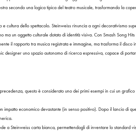
stra secondo una logica tipica del teatro musicale, trasformando la copert
 e cultura dello spettacolo. Steinweiss rinuncia a ogni decorativismo sup
imo ma un oggetto culturale dotato di identità visiva. Con Smash Song H
nte il rapporto tra musica registrata e immagine, ma trasforma il disco in
aphic designer uno spazio autonomo di ricerca espressiva, capace di portare
in precedenza, questo è considerato uno dei primi esempi in cui un grafico
impatto economico devastante (in senso positivo). Dopo il lancio di questa
nerica.
iede a Steinweiss carta bianca, permettendogli di inventare lo standard vis