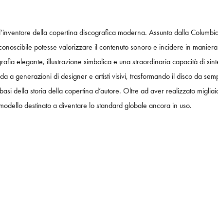
inventore della copertina discografica moderna. Assunto dalla Columbia R
onoscibile potesse valorizzare il contenuto sonoro e incidere in maniera de
fia elegante, illustrazione simbolica e una straordinaria capacità di sinte
da a generazioni di designer e artisti visivi, trasformando il disco da sem
si della storia della copertina d’autore. Oltre ad aver realizzato migliai
n modello destinato a diventare lo standard globale ancora in uso.