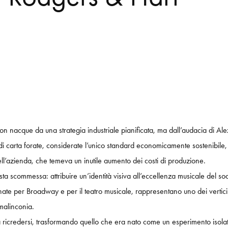
on nacque da una strategia industriale pianificata, ma dall’audacia di Ale
e di carta forate, considerate l’unico standard economicamente sostenibile, 
ell’azienda, che temeva un inutile aumento dei costi di produzione.
scommessa: attribuire un’identità visiva all’eccellenza musicale del soda
nate per Broadway e per il teatro musicale, rappresentano uno dei vertici 
malinconia.
 ricredersi, trasformando quello che era nato come un esperimento isolat