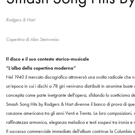
Rodgers & Hart
Copertina di Alex Steinweiss
Il disco e il suo contesto storico-musicale
“L’alba della copertina moderna”
Nel 1940 il mercato discografico attraversò una svolta radicale che n
un’epoca in cui i dischi a 78 giri venivano distribuiti in anonime bust
concepita come parte inetgrante dell’opera, sfidando lo scetticismo d
Smash Song Hits by Rodgers & Hart divenne il banco di prova di questa 
canzone americana tra gli anni Venti e Trenta. Le loro composizioni, 
raffinatezza armonica, eleganza melodica e testi sospesi tra ironia e 
Il successo commerciale immediato dell’album costrinse la Columbia a