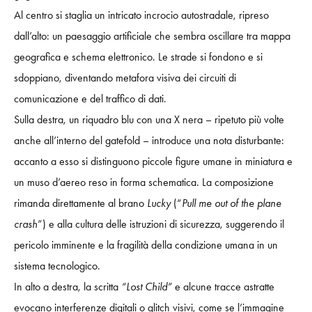
Al centro si staglia un intricato incrocio autostradale, ripreso
dall’alto: un paesaggio artificiale che sembra oscillare tra mappa
geografica e schema elettronico. Le strade si fondono e si
sdoppiano, diventando metafora visiva dei circuiti di
comunicazione e del traffico di dati.
Sulla destra, un riquadro blu con una X nera – ripetuto più volte
anche all’interno del gatefold – introduce una nota disturbante:
accanto a esso si distinguono piccole figure umane in miniatura e
un muso d’aereo reso in forma schematica. La composizione
rimanda direttamente al brano
Lucky
(“
Pull me out of the plane
crash
”) e alla cultura delle istruzioni di sicurezza, suggerendo il
pericolo imminente e la fragilità della condizione umana in un
sistema tecnologico.
In alto a destra, la scritta
“Lost Child”
e alcune tracce astratte
evocano interferenze digitali o glitch visivi, come se l’immagine