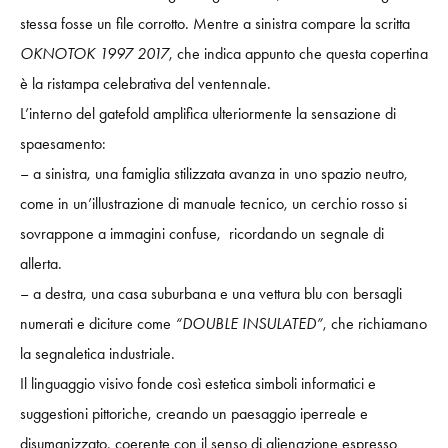
stessa fosse un file corrotto. Mentre a sinistra compare la scritta
OKNOTOK 1997 2017
, che indica appunto che questa copertina
è la ristampa celebrativa del ventennale.
L’interno del gatefold amplifica ulteriormente la sensazione di
spaesamento:
– a sinistra, una famiglia stilizzata avanza in uno spazio neutro,
come in un’illustrazione di manuale tecnico, un cerchio rosso si
sovrappone a immagini confuse, ricordando un segnale di
allerta.
– a destra, una casa suburbana e una vettura blu con bersagli
numerati e diciture come
“DOUBLE INSULATED”
, che richiamano
la segnaletica industriale.
Il linguaggio visivo fonde così estetica simboli informatici e
suggestioni pittoriche, creando un paesaggio iperreale e
disumanizzato, coerente con il senso di alienazione espresso