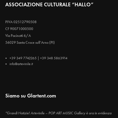
ASSOCIAZIONE CULTURALE “HALLO”
PIVA 02512790508
CF 90071000500
Via Pacinotti 6/A
56029 Santa Croce sull’Arno (PI)
+39 349 7742265 | +39 348 5863914
info@artevinile.it
Siamo su Glartent.com
“Grandi Notizie! Artevinile – POP ART MUSIC Gallery è ora in evidenza