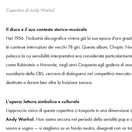
Copertina di Andy Warhol
Il disco e il suo contesto storico-musicale
Nel 1956 l’industria discografica viveva già la sua epoca d’oro graz
le continue interruzioni dei vecchi 78 giri. Questo album, Chopin: Noct
polacco la cui sensibilità interpretativa era considerata particolarme
come Rubinstein o Horowitz, negli anni Cinquanta egli godeva di una so
sussidiaria della CBS, cercava di distinguersi nel competitivo mercato d
destinato a durare ben oltre la fruizione sonora.
L’opera: lettura simbolica e culturale
L’approccio visivo di questa copertina ci trasporta in una dimensione 
Andy Warhol
. Non siamo ancora nel periodo della serialità pop e de
sonno e sogno — si stagliano su un fondo neutro, disegnati con un trat