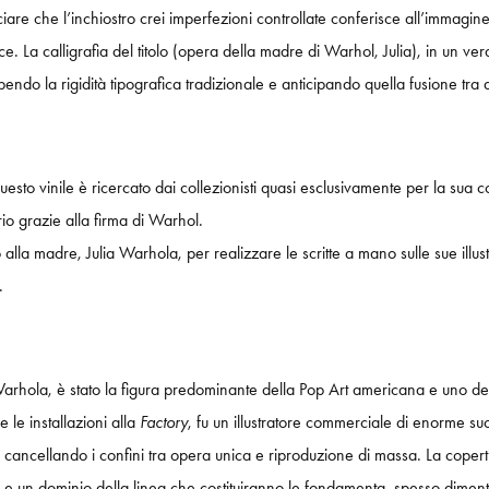
ciare che l’inchiostro crei imperfezioni controllate conferisce all’immagine
sce. La calligrafia del titolo (opera della madre di Warhol, Julia), in un v
mpendo la rigidità tipografica tradizionale e anticipando quella fusione t
questo vinile è ricercato dai collezionisti quasi esclusivamente per la su
rio grazie alla firma di Warhol.
lla madre, Julia Warhola, per realizzare le scritte a mano sulle sue illu
.
ola, è stato la figura predominante della Pop Art americana e uno degli a
 le installazioni alla
Factory
, fu un illustratore commerciale di enorme s
te, cancellando i confini tra opera unica e riproduzione di massa. La coper
ta e un dominio della linea che costituiranno le fondamenta, spesso dimenti