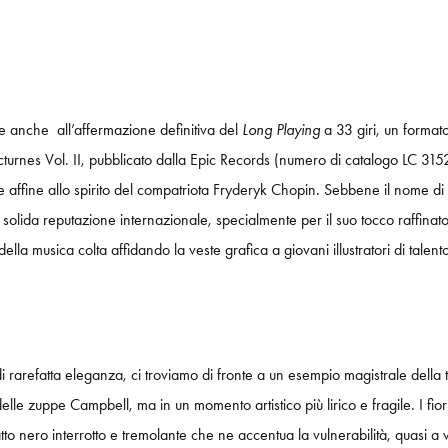
ie anche all’affermazione definitiva del
Long Playing
a 33 giri, un format
urnes Vol. II, pubblicato dalla Epic Records (numero di catalogo LC 3152), 
nte affine allo spirito del compatriota Fryderyk Chopin. Sebbene il nome di
lida reputazione internazionale, specialmente per il suo tocco raffinato e
ella musica colta affidando la veste grafica a giovani illustratori di talen
di rarefatta eleganza, ci troviamo di fronte a un esempio magistrale della
lle zuppe Campbell, ma in un momento artistico più lirico e fragile. I fior
to nero interrotto e tremolante che ne accentua la vulnerabilità, quasi a