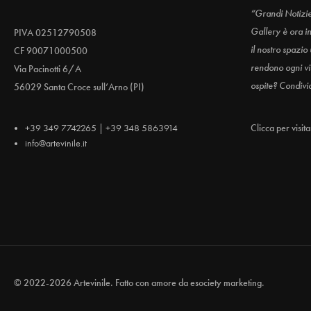
“Grandi Notizi
Gallery è ora i
PIVA 02512790508
il nostro spazio
CF 90071000500
rendono ogni vis
Via Pacinotti 6/A
ospite? Condivi
56029 Santa Croce sull’Arno (PI)
+39 349 7742265 | +39 348 5863914
Clicca per visit
info@artevinile.it
© 2022-2026 Artevinile. Fatto con amore da
esociety marketing.