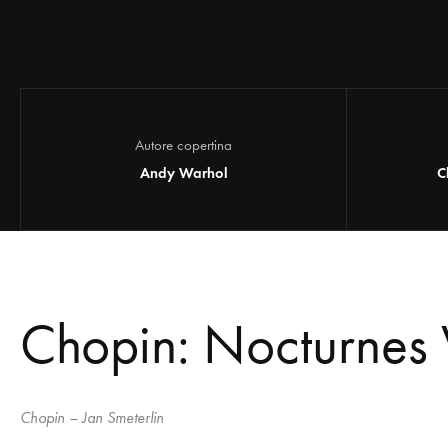
Autore copertina
Andy Warhol
C
Chopin: Nocturnes V
Chopin – Jan Smeterlin