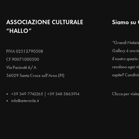
ASSOCIAZIONE CULTURALE
Siamo su 
“HALLO”
“Grandi Notizi
Gallery è ora i
PIVA 02512790508
il nostro spazio
CF 90071000500
rendono ogni vis
Via Pacinotti 6/A
ospite? Condivi
56029 Santa Croce sull’Arno (PI)
+39 349 7742265 | +39 348 5863914
Clicca per visit
info@artevinile.it