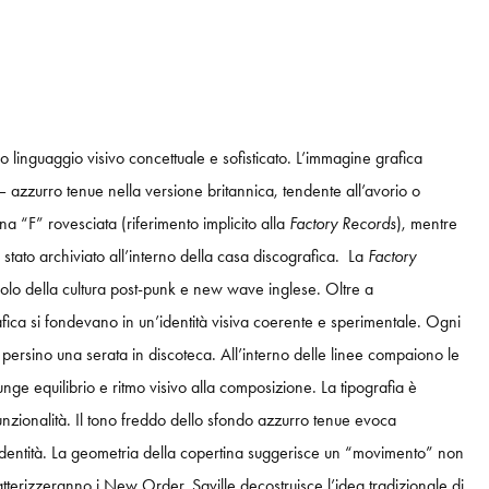
 linguaggio visivo concettuale e sofisticato. L’immagine grafica
 azzurro tenue nella versione britannica, tendente all’avorio o
a “F” rovesciata (riferimento implicito alla
Factory Records
), mentre
 stato archiviato all’interno della casa discografica. La
Factory
olo della cultura post-punk e new wave inglese. Oltre a
fica si fondevano in un’identità visiva coerente e sperimentale. Ogni
persino una serata in discoteca. All’interno delle linee compaiono le
nge equilibrio e ritmo visivo alla composizione. La tipografia è
unzionalità. Il tono freddo dello sfondo azzurro tenue evoca
a identità. La geometria della copertina suggerisce un “movimento” non
atterizzeranno i New Order. Saville decostruisce l’idea tradizionale di