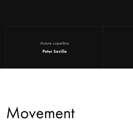
Autore copertina
Peter Saville
Movement