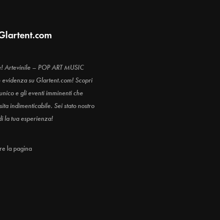
Glartent.com
e! Artevinile – POP ART MUSIC
n evidenza su Glartent.com! Scopri
 unico e gli eventi imminenti che
ita indimenticabile. Sei stato nostro
di la tua esperienza!
are la pagina