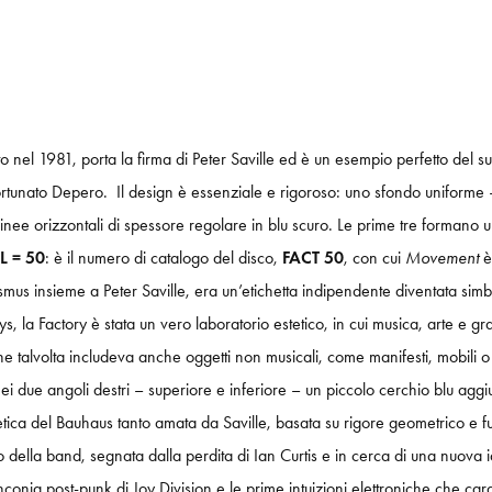
nel 1981, porta la firma di Peter Saville ed è un esempio perfetto del suo
ortunato Depero. Il design è essenziale e rigoroso: uno sfondo uniforme –
inee orizzontali di spessore regolare in blu scuro. Le prime tre formano un
L = 50
: è il numero di catalogo del disco,
FACT 50
, con cui
Movement
è
s insieme a Peter Saville, era un’etichetta indipendente diventata simb
a Factory è stata un vero laboratorio estetico, in cui musica, arte e gra
talvolta includeva anche oggetti non musicali, come manifesti, mobili o 
ei due angoli destri – superiore e inferiore – un piccolo cerchio blu aggiu
etica del Bauhaus tanto amata da Saville, basata su rigore geometrico e f
co della band, segnata dalla perdita di Ian Curtis e in cerca di una nuov
conia post-punk di Joy Division e le prime intuizioni elettroniche che car