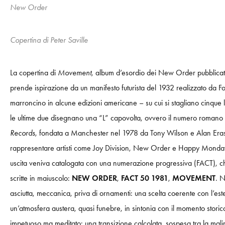
New Order
Copertina di Peter Saville
La copertina di
Movement
, album d’esordio dei New Order pubblicato 
prende ispirazione da un manifesto futurista del 1932 realizzato da F
marroncino in alcune edizioni americane – su cui si stagliano cinque l
le ultime due disegnano una “L” capovolta, ovvero il numero romano
Records
, fondata a Manchester nel 1978 da Tony Wilson e Alan Erasmu
rappresentare artisti come Joy Division, New Order e Happy Mondays, l
uscita veniva catalogata con una numerazione progressiva (FACT), che 
scritte in maiuscolo:
NEW ORDER
,
FACT 50 1981
,
MOVEMENT
. N
asciutta, meccanica, priva di ornamenti: una scelta coerente con l’est
un’atmosfera austera, quasi funebre, in sintonia con il momento stori
impetuoso ma meditato: una transizione calcolata, sospesa tra la malin