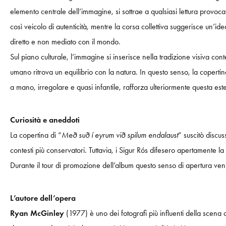
elemento centrale dell’immagine, si sottrae a qualsiasi lettura provocat
così veicolo di autenticità, mentre la corsa collettiva suggerisce un
diretto e non mediato con il mondo.
Sul piano culturale, l’immagine si inserisce nella tradizione visiva 
umano ritrova un equilibrio con la natura. In questo senso, la copertin
a mano, irregolare e quasi infantile, rafforza ulteriormente questa est
Curiosità e aneddoti
La copertina di “
Með suð í eyrum við spilum endalaust
” suscitò discus
contesti più conservatori. Tuttavia, i Sigur Rós difesero apertamente 
Durante il tour di promozione dell’album questo senso di apertura venn
L’autore dell’opera
Ryan McGinley
(1977) è uno dei fotografi più influenti della scena