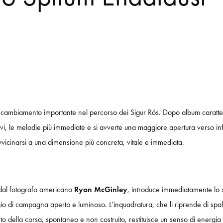
 cambiamento importante nel percorso dei Sigur Rós. Dopo album caratter
evi, le melodie più immediate e si avverte una maggiore apertura verso inf
avvicinarsi a una dimensione più concreta, vitale e immediata.
a dal fotografo americano
Ryan McGinley
, introduce immediatamente lo 
 di campagna aperto e luminoso. L’inquadratura, che li riprende di spalle,
to della corsa, spontaneo e non costruito, restituisce un senso di energia 