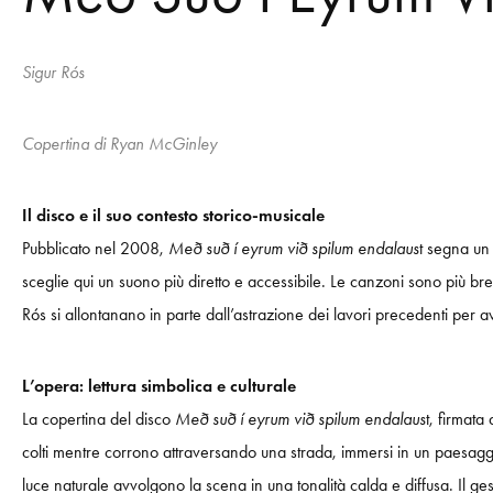
Sigur Rós
Copertina di Ryan McGinley
Il disco e il suo contesto storico-musicale
Pubblicato nel 2008,
Með suð í eyrum við spilum endalaus
t segna un
sceglie qui un suono più diretto e accessibile. Le canzoni sono più br
Rós si allontanano in parte dall’astrazione dei lavori precedenti per 
L’opera: lettura simbolica e culturale
La copertina del disco
Með suð í eyrum við spilum endalaus
t, firmat
colti mentre corrono attraversando una strada, immersi in un paesaggio
luce naturale avvolgono la scena in una tonalità calda e diffusa. Il ges