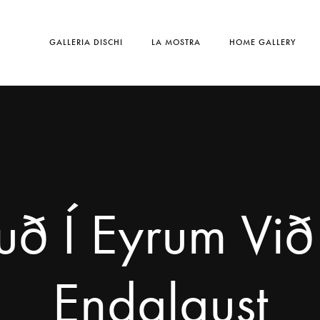
GALLERIA DISCHI
LA MOSTRA
HOME GALLERY
ð Í Eyrum Við
Endalaust