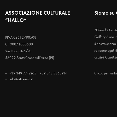
ASSOCIAZIONE CULTURALE
Siamo su 
“HALLO”
“Grandi Notizi
Gallery è ora i
PIVA 02512790508
il nostro spazio
CF 90071000500
rendono ogni vis
Via Pacinotti 6/A
ospite? Condivi
56029 Santa Croce sull’Arno (PI)
+39 349 7742265 | +39 348 5863914
Clicca per visit
info@artevinile.it