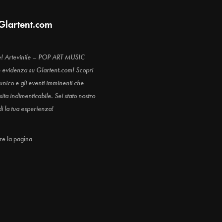
Glartent.com
e! Artevinile – POP ART MUSIC
n evidenza su Glartent.com! Scopri
 unico e gli eventi imminenti che
ita indimenticabile. Sei stato nostro
di la tua esperienza!
are la pagina