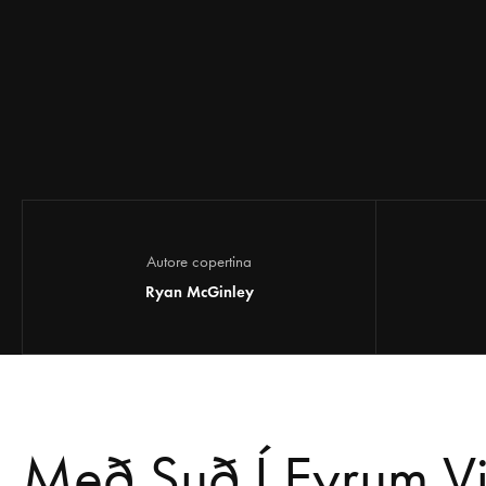
Autore copertina
Ryan McGinley
Með Suð Í Eyrum Vi