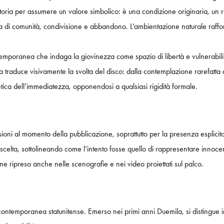
oria per assumere un valore simbolico: è una condizione originaria, un rito
’idea di comunità, condivisione e abbandono. L’ambientazione naturale ra
contemporanea che indaga la giovinezza come spazio di libertà e vulnerab
a traduce visivamente la svolta del disco: dalla contemplazione rarefatta a
etica dell’immediatezza, opponendosi a qualsiasi rigidità formale.
sioni al momento della pubblicazione, soprattutto per la presenza esplicita 
la scelta, sottolineando come l’intento fosse quello di rappresentare innoc
e ripreso anche nelle scenografie e nei video proiettati sul palco.
 contemporanea statunitense. Emerso nei primi anni Duemila, si distingue 