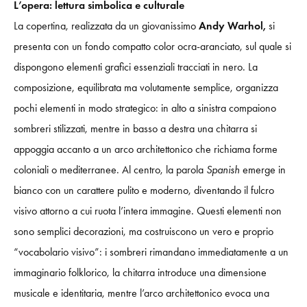
L’opera: lettura simbolica e culturale
La copertina, realizzata da un giovanissimo
Andy Warhol,
si
presenta con un fondo compatto color ocra-aranciato, sul quale si
dispongono elementi grafici essenziali tracciati in nero. La
composizione, equilibrata ma volutamente semplice, organizza
pochi elementi in modo strategico: in alto a sinistra compaiono
sombreri stilizzati, mentre in basso a destra una chitarra si
appoggia accanto a un arco architettonico che richiama forme
coloniali o mediterranee. Al centro, la parola
Spanish
emerge in
bianco con un carattere pulito e moderno, diventando il fulcro
visivo attorno a cui ruota l’intera immagine. Questi elementi non
sono semplici decorazioni, ma costruiscono un vero e proprio
“vocabolario visivo”: i sombreri rimandano immediatamente a un
immaginario folklorico, la chitarra introduce una dimensione
musicale e identitaria, mentre l’arco architettonico evoca una