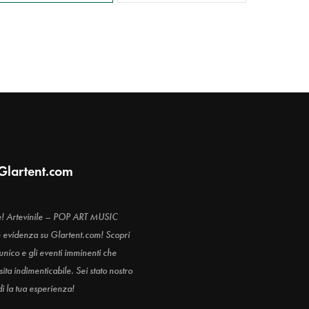
Glartent.com
e! Artevinile – POP ART MUSIC
n evidenza su Glartent.com! Scopri
 unico e gli eventi imminenti che
ita indimenticabile. Sei stato nostro
di la tua esperienza!