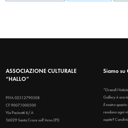
ASSOCIAZIONE CULTURALE
Siamo su 
“HALLO”
“Grandi Notizi
Gallery è ora i
PIVA 02512790508
il nostro spazio
CF 90071000500
rendono ogni vis
Via Pacinotti 6/A
ospite? Condivi
56029 Santa Croce sull’Arno (PI)