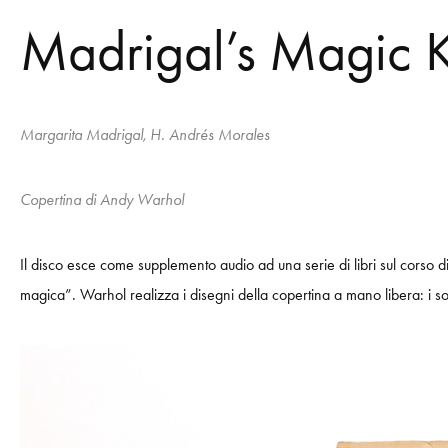
Madrigal’s Magic K
Margarita Madrigal, H. Andrés Morales
Copertina di Andy Warhol
Il disco esce come supplemento audio ad una serie di libri sul corso 
magica”. Warhol realizza i disegni della copertina a mano libera: i so