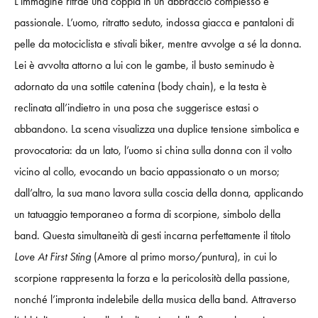
L’immagine ritrae una coppia in un abbraccio complesso e
passionale. L’uomo, ritratto seduto, indossa giacca e pantaloni di
pelle da motociclista e stivali biker, mentre avvolge a sé la donna.
Lei è avvolta attorno a lui con le gambe, il busto seminudo è
adornato da una sottile catenina (body chain), e la testa è
reclinata all’indietro in una posa che suggerisce estasi o
abbandono. La scena visualizza una duplice tensione simbolica e
provocatoria: da un lato, l’uomo si china sulla donna con il volto
vicino al collo, evocando un bacio appassionato o un morso;
dall’altro, la sua mano lavora sulla coscia della donna, applicando
un tatuaggio temporaneo a forma di scorpione, simbolo della
band. Questa simultaneità di gesti incarna perfettamente il titolo
Love At First Sting
(Amore al primo morso/puntura), in cui lo
scorpione rappresenta la forza e la pericolosità della passione,
nonché l’impronta indelebile della musica della band. Attraverso