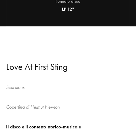
Formato disco
LP 12"
Love At First Sting
Scorpions
Copertina di Helmut Newton
Il disco e il contesto storico-musicale