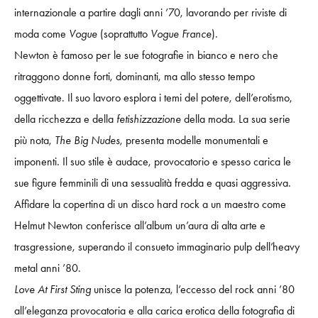
internazionale a partire dagli anni ’70, lavorando per riviste di
moda come
Vogue
(soprattutto
Vogue France
).
Newton è famoso per le sue fotografie in bianco e nero che
ritraggono donne forti, dominanti, ma allo stesso tempo
oggettivate. Il suo lavoro esplora i temi del potere, dell’erotismo,
della ricchezza e della
fetishizzazione
della moda. La sua serie
più nota,
The Big Nudes
, presenta modelle monumentali e
imponenti. Il suo stile è audace, provocatorio e spesso carica le
sue figure femminili di una sessualità fredda e quasi aggressiva.
Affidare la copertina di un disco hard rock a un maestro come
Helmut Newton conferisce all’album un’aura di alta arte e
trasgressione, superando il consueto immaginario pulp dell’heavy
metal anni ’80.
Love At First Sting
unisce la potenza, l’eccesso del rock anni ’80
all’eleganza provocatoria e alla carica erotica della fotografia di