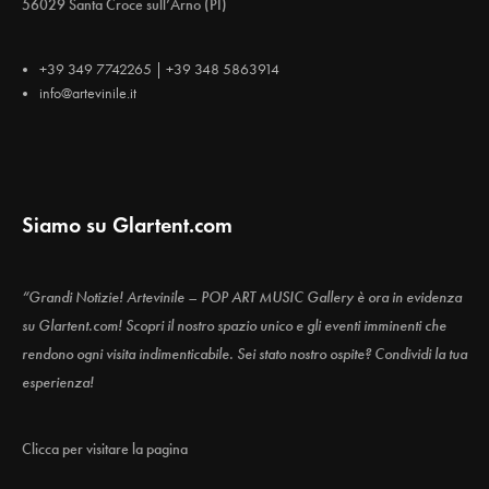
56029 Santa Croce sull’Arno (PI)
+39 349 7742265 | +39 348 5863914
info@artevinile.it
Siamo su Glartent.com
“Grandi Notizie! Artevinile – POP ART MUSIC Gallery è ora in evidenza
su Glartent.com! Scopri il nostro spazio unico e gli eventi imminenti che
rendono ogni visita indimenticabile. Sei stato nostro ospite? Condividi la tua
esperienza!
Clicca per visitare la pagina