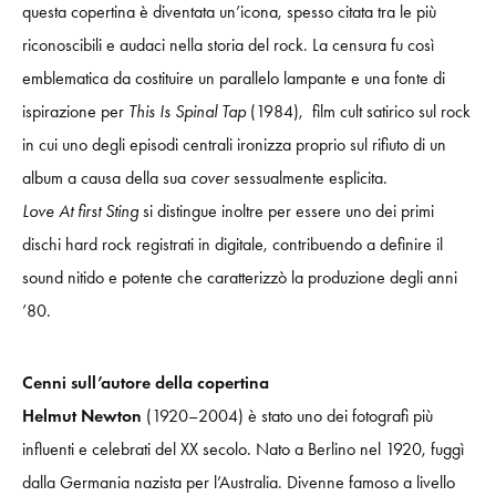
questa copertina è diventata un’icona, spesso citata tra le più
riconoscibili e audaci nella storia del rock. La censura fu così
emblematica da costituire un parallelo lampante e una fonte di
ispirazione per
This Is Spinal Tap
(1984), film cult satirico sul rock
in cui uno degli episodi centrali ironizza proprio sul rifiuto di un
album a causa della sua
cover
sessualmente esplicita.
Love At first Sting
si distingue inoltre per essere uno dei primi
dischi hard rock registrati in digitale, contribuendo a definire il
sound nitido e potente che caratterizzò la produzione degli anni
’80.
Cenni sull’autore della copertina
Helmut Newton
(1920–2004) è stato uno dei fotografi più
influenti e celebrati del XX secolo. Nato a Berlino nel 1920, fuggì
dalla Germania nazista per l’Australia. Divenne famoso a livello