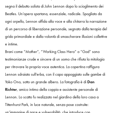
segna il debutto solista di John Lennon dopo lo scioglimento dei
Beatles. Un’opera spartana, essenziale, radicale. Spogliato da
ogni orpello, Lennon affida alla voce e alla chitarra la narrazione
di un percorso di liberazione personale, segnato dalla terapia del
grido primordiale e dalla volontà di smascherare illusioni collettive
e intime.
Brani come “Mother”, “Working Class Hero” o “God” sono
testimonianze crude e sincere di un uomo che rifiuta la mitologia
per ritrovare la propria voce autentica. La copertina raffigura
Lennon sdraiato sull’erba, con il capo appoggiato sulle gambe di
Yoko Ono, sotto un grande albero. La fotografia è di
Dan
Richter
, amico intimo della coppia e assistente personale di
Lennon. Lo scatto fu realizzato nel giardino della loro casa a
Tittenhurst Park, in luce naturale, senza pose costruite:
un’immagine di pace e vulnerabilità, che introduce con