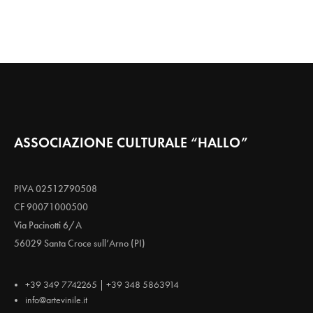
ASSOCIAZIONE CULTURALE “HALLO”
PIVA 02512790508
CF 90071000500
Via Pacinotti 6/A
56029 Santa Croce sull’Arno (PI)
+39 349 7742265 | +39 348 5863914
info@artevinile.it