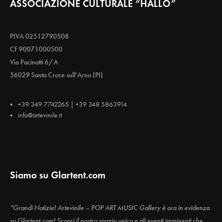
ASSOCIAZIONE CULTURALE “HALLO”
PIVA 02512790508
CF 90071000500
Via Pacinotti 6/A
56029 Santa Croce sull’Arno (PI)
+39 349 7742265 | +39 348 5863914
info@artevinile.it
Siamo su Glartent.com
“Grandi Notizie! Artevinile – POP ART MUSIC Gallery è ora in evidenza
su Glartent.com! Scopri il nostro spazio unico e gli eventi imminenti che