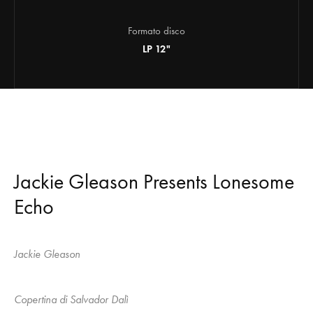
Formato disco
LP 12"
Jackie Gleason Presents Lonesome
Echo
Jackie Gleason
Copertina di Salvador Dalì