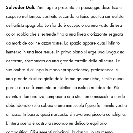
Salvador Dalí
. L’immagine presenta un paesaggio desertico e
sospeso nel tempo, costruito secondo la tipica poetica surrealista
dell’artista spagnolo. Lo sfondo è occupato da una vasta distesa
color sabbia che si estende fino a una linea d’orizzonte segnata
da morbide colline azzurrastre. Lo spazio appare quasi infinito,
immerso in una luce tenue. In primo piano si erge una lunga asta
decorata, sormontata da una grande farfalla dalle ali scure. La
sua ombra si allunga in modo sproporzionato, proiettandosi su
una grande struttura gialla dalle forme geometriche, simile a una
parete o a un frammento architettonico isolato nel deserto. Più
avanti, in lontananza compaiono uno strumento musicale a corde
abbandonato sulla sabbia e una minuscola figura femminile vestita
di rosso. In basso, quasi nascosta, si trova una piccola conchiglia.
L’intera scena è costruita secondo un delicato equilibrio
compositivo. Gli elementi principali, la donna, lo strumento