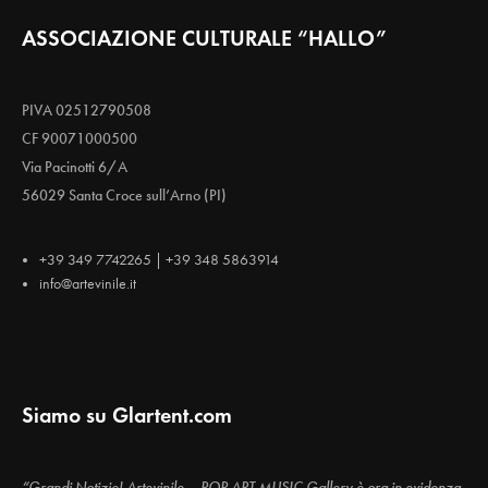
ASSOCIAZIONE CULTURALE “HALLO”
PIVA 02512790508
CF 90071000500
Via Pacinotti 6/A
56029 Santa Croce sull’Arno (PI)
+39 349 7742265 | +39 348 5863914
info@artevinile.it
Siamo su Glartent.com
“Grandi Notizie! Artevinile – POP ART MUSIC Gallery è ora in evidenza