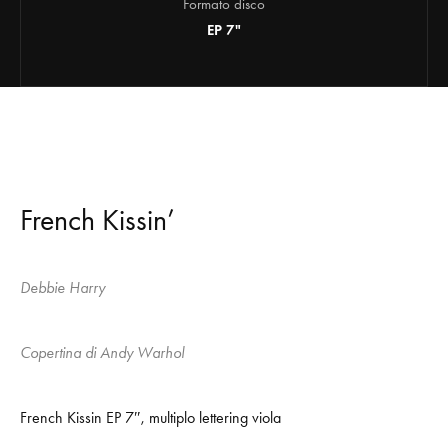
Formato disco
EP 7"
French Kissin’
Debbie Harry
Copertina di Andy Warhol
French Kissin EP 7″, multiplo lettering viola