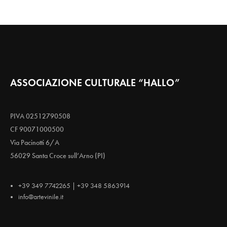
ASSOCIAZIONE CULTURALE “HALLO”
PIVA 02512790508
CF 90071000500
Via Pacinotti 6/A
56029 Santa Croce sull’Arno (PI)
+39 349 7742265 | +39 348 5863914
info@artevinile.it