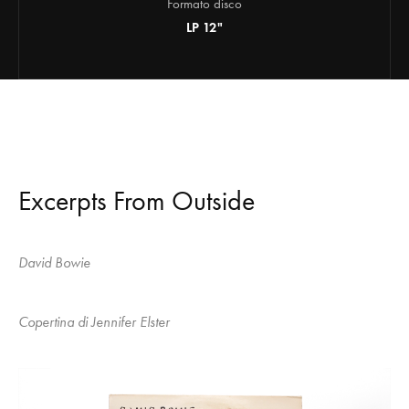
Formato disco
LP 12"
Excerpts From Outside
David Bowie
Copertina di Jennifer Elster