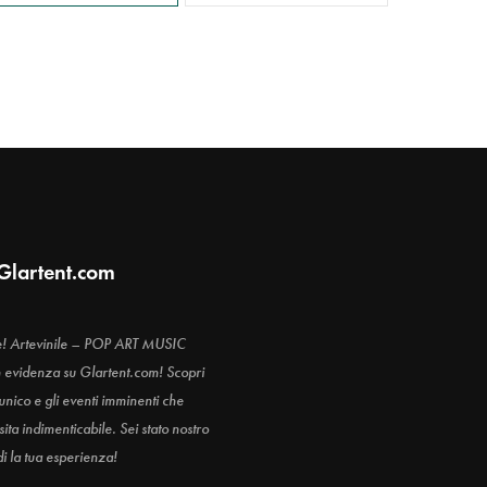
Glartent.com
e! Artevinile – POP ART MUSIC
n evidenza su Glartent.com! Scopri
 unico e gli eventi imminenti che
ita indimenticabile. Sei stato nostro
di la tua esperienza!