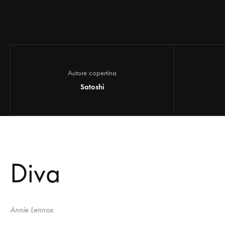
Autore copertina
Satoshi
Diva
Annie Lennox