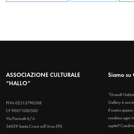
ASSOCIAZIONE CULTURALE
Siamo su 
“HALLO”
“Grandi Notizi
Gallery è ora i
PIVA 02512790508
il nostro spazio
CF 90071000500
rendono ogni vis
Via Pacinotti 6/A
ospite? Condivi
56029 Santa Croce sull’Arno (PI)