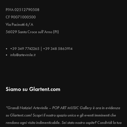
PIVA 02512790508
CF 90071000500
Via Pacinotti 6/A
56029 Santa Croce sull’Arno (PI)
+39 349 7742265 | +39 348 5863914
info@artevinile.it
Siamo su Glartent.com
“Grandi Notizie! Artevinile – POP ART MUSIC Gallery è ora in evidenza
su Glartent.com! Scopri il nostro spazio unico e gli eventi imminenti che
rendono ogni visita indimenticabile. Sei stato nostro ospite? Condividi la tua