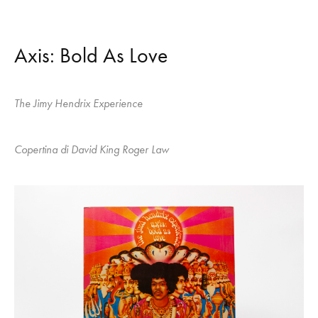
Axis: Bold As Love
The Jimy Hendrix Experience
Copertina di David King Roger Law