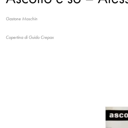
Gastone Moschin
Copertina di Guido Crepax