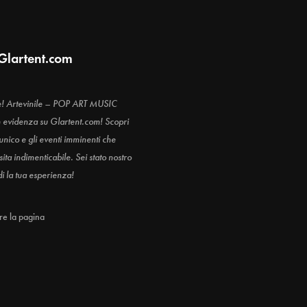
Glartent.com
e! Artevinile – POP ART MUSIC
n evidenza su Glartent.com! Scopri
 unico e gli eventi imminenti che
ita indimenticabile. Sei stato nostro
di la tua esperienza!
are la pagina