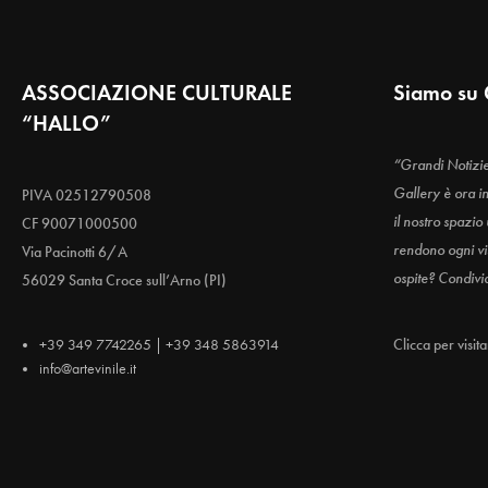
ASSOCIAZIONE CULTURALE
Siamo su 
“HALLO”
“Grandi Notizi
Gallery è ora i
PIVA 02512790508
il nostro spazio
CF 90071000500
rendono ogni vis
Via Pacinotti 6/A
ospite? Condivi
56029 Santa Croce sull’Arno (PI)
+39 349 7742265 | +39 348 5863914
Clicca per visit
info@artevinile.it