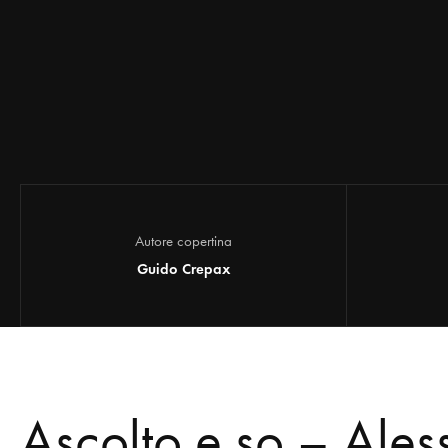
Autore copertina
Guido Crepax
Ascolto e so – Ale