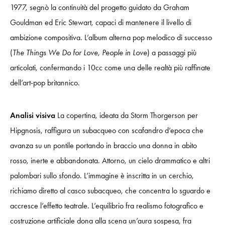
1977, segnò la continuità del progetto guidato da Graham
Gouldman ed Eric Stewart, capaci di mantenere il livello di
ambizione compositiva. L’album alterna pop melodico di successo
(
The Things We Do for Love
,
People in Love
) a passaggi più
articolati, confermando i 10cc come una delle realtà più raffinate
dell’art-pop britannico.
Analisi visiva
La copertina, ideata da Storm Thorgerson per
Hipgnosis, raffigura un subacqueo con scafandro d’epoca che
avanza su un pontile portando in braccio una donna in abito
rosso, inerte e abbandonata. Attorno, un cielo drammatico e altri
palombari sullo sfondo. L’immagine è inscritta in un cerchio,
richiamo diretto al casco subacqueo, che concentra lo sguardo e
accresce l’effetto teatrale. L’equilibrio fra realismo fotografico e
costruzione artificiale dona alla scena un’aura sospesa, fra