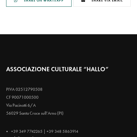
SHARE ON WHATSAPP
SHARE VIA EMAIL
ASSOCIAZIONE CULTURALE “HALLO”
PIVA 02512790508
CF 90071000500
Via Pacinotti 6/A
56029 Santa Croce sull’Arno (PI)
+39 349 7742265 | +39 348 5863914