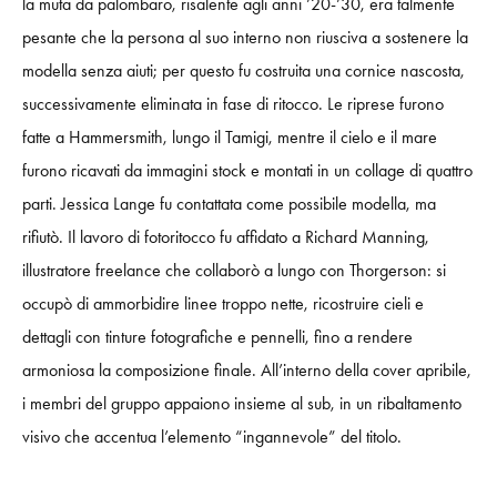
la muta da palombaro, risalente agli anni ’20-’30, era talmente
pesante che la persona al suo interno non riusciva a sostenere la
modella senza aiuti; per questo fu costruita una cornice nascosta,
successivamente eliminata in fase di ritocco. Le riprese furono
fatte a Hammersmith, lungo il Tamigi, mentre il cielo e il mare
furono ricavati da immagini stock e montati in un collage di quattro
parti. Jessica Lange fu contattata come possibile modella, ma
rifiutò. Il lavoro di fotoritocco fu affidato a Richard Manning,
illustratore freelance che collaborò a lungo con Thorgerson: si
occupò di ammorbidire linee troppo nette, ricostruire cieli e
dettagli con tinture fotografiche e pennelli, fino a rendere
armoniosa la composizione finale. All’interno della cover apribile,
i membri del gruppo appaiono insieme al sub, in un ribaltamento
visivo che accentua l’elemento “ingannevole” del titolo.