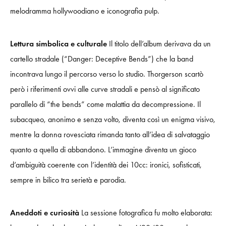
melodramma hollywoodiano e iconografia pulp.
Lettura simbolica e culturale
Il titolo dell’album derivava da un
cartello stradale (“Danger: Deceptive Bends”) che la band
incontrava lungo il percorso verso lo studio. Thorgerson scartò
però i riferimenti ovvi alle curve stradali e pensò al significato
parallelo di “the bends” come malattia da decompressione. Il
subacqueo, anonimo e senza volto, diventa così un enigma visivo,
mentre la donna rovesciata rimanda tanto all’idea di salvataggio
quanto a quella di abbandono. L’immagine diventa un gioco
d’ambiguità coerente con l’identità dei 10cc: ironici, sofisticati,
sempre in bilico tra serietà e parodia.
Aneddoti e curiosità
La sessione fotografica fu molto elaborata: