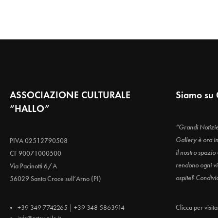
ASSOCIAZIONE CULTURALE
Siamo su 
“HALLO”
“Grandi Notizi
Gallery è ora i
PIVA 02512790508
il nostro spazio
CF 90071000500
rendono ogni vis
Via Pacinotti 6/A
ospite? Condivi
56029 Santa Croce sull’Arno (PI)
+39 349 7742265 | +39 348 5863914
Clicca per visit