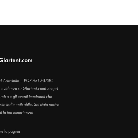
Glartent.com
e! Artevinile – POP ART MUSIC
n evidenza su Glartent.com! Scopri
 unico e gli eventi imminenti che
ita indimenticabile. Sei stato nostro
di la tua esperienza!
are la pagina