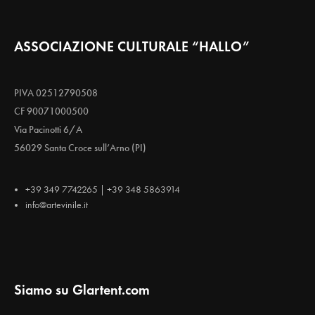
ASSOCIAZIONE CULTURALE “HALLO”
PIVA 02512790508
CF 90071000500
Via Pacinotti 6/A
56029 Santa Croce sull’Arno (PI)
+39 349 7742265 | +39 348 5863914
info@artevinile.it
Siamo su Glartent.com