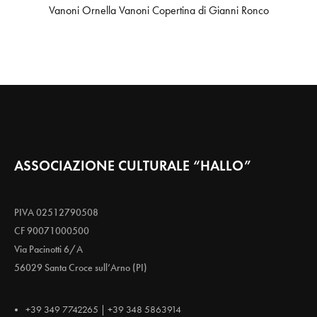
Vanoni Ornella Vanoni Copertina di Gianni Ronco
ASSOCIAZIONE CULTURALE “HALLO”
PIVA 02512790508
CF 90071000500
Via Pacinotti 6/A
56029 Santa Croce sull’Arno (PI)
+39 349 7742265 | +39 348 5863914