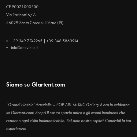
CF 90071000500
Via Pacinotti 6/A
56029 Santa Croce sull’Arno (PI)
+39 349 7742265 | +39 348 5863914
info@artevinile.it
Siamo su Glartent.com
“Grandi Notizie! Artevinile – POP ART MUSIC Gallery è ora in evidenza
su Glartent.com! Scopri il nostro spazio unico e gli eventi imminenti che
rendono ogni visita indimenticabile. Sei stato nostro ospite? Condividi la tua
esperienza!