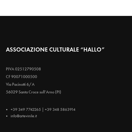
ASSOCIAZIONE CULTURALE “HALLO”
PIVA 02512790508
CF 90071000500
Via Pacinotti 6/A
56029 Santa Croce sull’Arno (PI)
+39 349 7742265 | +39 348 5863914
info@artevinile.it