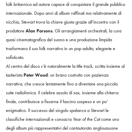
folk britannica ad autore capace di conquistare il grande pubblico
internazionale. Dopo anni di album raffinati ma relativamente di
nicchia, Stewart trova la chiave giusta grazie all’incontro con il
produttore
Alan Parsons
. Gli arrangiamenti orchestrali, la cura
quasi cinematografica del suono e una produzione limpida
trasformano il suo folk narrativo in un pop adulto, elegante e
sofisticato.
Al centro del disco c’è naturalmente la title track, scritta insieme al
tastierista
Peter Wood
: un brano costruito con pazienza
narrativa, che cresce lentamente fino a diventare una piccola
suite radiofonica. Il celebre assolo di sax, insieme alla chitarra
finale, contribuisce a fissarne il fascino sospeso e un po’
enigmatico. Il successo del singolo spalanca a Stewart le
classifiche internazionali e consacra
Year of the Cat
come uno
degli album più rappresentativi del cantautorato anglosassone