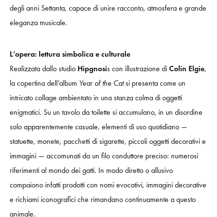
degli anni Settanta, capace di unire racconto, atmosfera e grande
eleganza musicale.
L’opera: lettura simbolica e culturale
Realizzata dallo studio
Hipgnosi
s con illustrazione di
Colin Elgie
,
la copertina dell’album
Year of the Cat
si presenta come un
intricato collage ambientato in una stanza colma di oggetti
enigmatici. Su un tavolo da toilette si accumulano, in un disordine
solo apparentemente casuale, elementi di uso quotidiano —
statuette, monete, pacchetti di sigarette, piccoli oggetti decorativi e
immagini — accomunati da un filo conduttore preciso: numerosi
riferimenti al mondo dei gatti. In modo diretto o allusivo
compaiono infatti prodotti con nomi evocativi, immagini decorative
e richiami iconografici che rimandano continuamente a questo
animale.