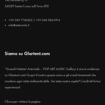
Via Pacinotti 6/A
56029 Santa Croce sull’Arno (PI)
+39 349 7742265 | +39 348 5863914
info@artevinile.it
Siamo su Glartent.com
“Grandi Notizie! Artevinile – POP ART MUSIC Gallery è ora in evidenza
su Glartent.com! Scopri il nostro spazio unico e gli eventi imminenti che
rendono ogni visita indimenticabile. Sei stato nostro ospite? Condividi la tua
esperienza!
Clicca per visitare la pagina