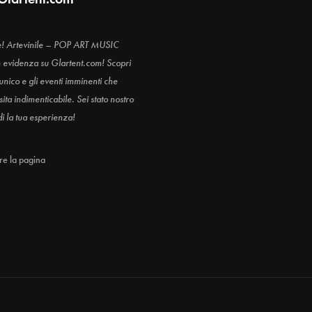
e! Artevinile – POP ART MUSIC
n evidenza su Glartent.com! Scopri
 unico e gli eventi imminenti che
ita indimenticabile. Sei stato nostro
di la tua esperienza!
are la pagina