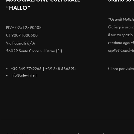
“HALLO”
“Grandi Notizi
Gallery è ora i
PIVA 02512790508
il nostro spazio
CF 90071000500
rendono ogni vis
Via Pacinotti 6/A
ospite? Condivi
56029 Santa Croce sull’Arno (PI)
+39 349 7742265 | +39 348 5863914
Clicca per visit
info@artevinile.it