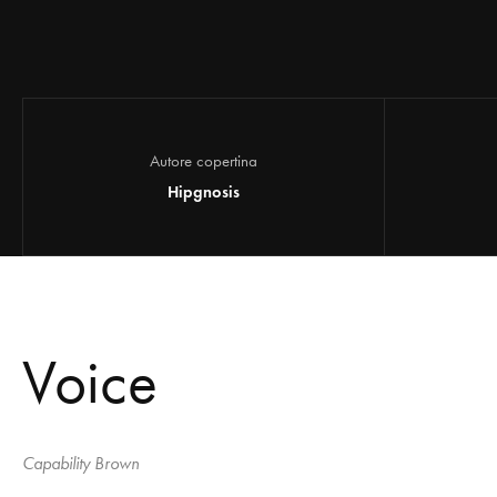
Autore copertina
Hipgnosis
Voice
Capability Brown