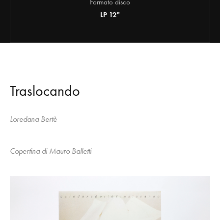
Formato disco
LP 12"
Traslocando
Loredana Bertè
Copertina di Mauro Balletti