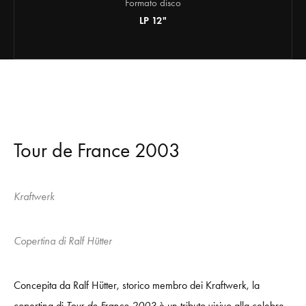
Formato disco
LP 12"
Tour de France 2003
Kraftwerk
Copertina di Ralf Hütter
Concepita da Ralf Hütter, storico membro dei Kraftwerk, la
copertina di
Tour de France 2003
è un tributo visivo alla celebre