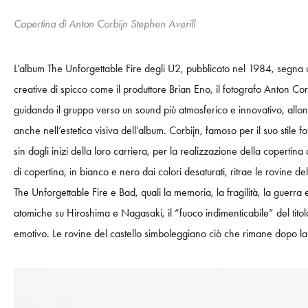
Copertina di Anton Corbijn Stephen Averill
L’album The Unforgettable Fire degli U2, pubblicato nel 1984, segna u
creative di spicco come il produttore Brian Eno, il fotografo Anton Co
guidando il gruppo verso un sound più atmosferico e innovativo, allonta
anche nell’estetica visiva dell’album. Corbijn, famoso per il suo stile f
sin dagli inizi della loro carriera, per la realizzazione della coperti
di copertina, in bianco e nero dai colori desaturati, ritrae le rovine
The Unforgettable Fire e Bad, quali la memoria, la fragilità, la guerra
atomiche su Hiroshima e Nagasaki, il “fuoco indimenticabile” del titolo
emotivo. Le rovine del castello simboleggiano ciò che rimane dopo la