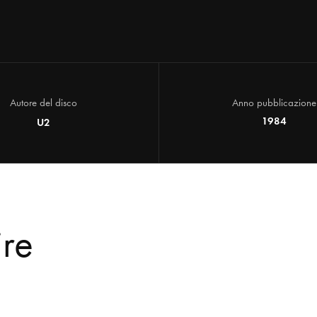
Autore del disco
Anno pubblicazione
1984
U2
ire