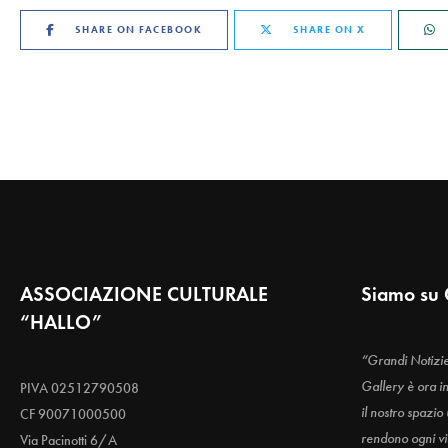
SHARE ON FACEBOOK
SHARE ON X
ASSOCIAZIONE CULTURALE
Siamo su 
“HALLO”
“Grandi Notizi
Gallery è ora i
PIVA 02512790508
il nostro spazio
CF 90071000500
rendono ogni vis
Via Pacinotti 6/A