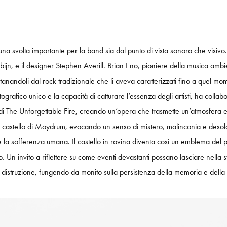
na svolta importante per la band sia dal punto di vista sonoro che visivo
rbijn, e il designer Stephen Averill. Brian Eno, pioniere della musica amb
nandoli dal rock tradizionale che li aveva caratterizzati fino a quel mome
otografico unico e la capacità di catturare l’essenza degli artisti, ha coll
na di The Unforgettable Fire, creando un’opera che trasmette un’atmosfera 
 del castello di Moydrum, evocando un senso di mistero, malinconia e desol
 e la sofferenza umana. Il castello in rovina diventa così un emblema del 
. Un invito a riflettere su come eventi devastanti possano lasciare nella s
 distruzione, fungendo da monito sulla persistenza della memoria e della