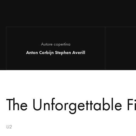
Autore copertina
Anton Corbijn Stephen Averill
The Unforgettable F
U2