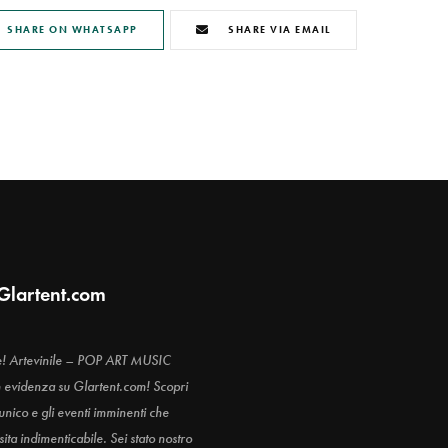
SHARE ON WHATSAPP
SHARE VIA EMAIL
Glartent.com
e! Artevinile – POP ART MUSIC
n evidenza su Glartent.com! Scopri
 unico e gli eventi imminenti che
ita indimenticabile. Sei stato nostro