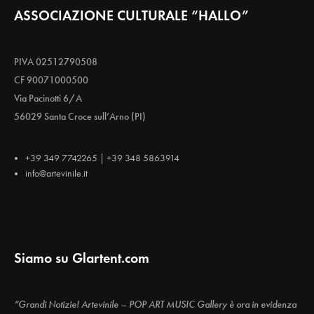
ASSOCIAZIONE CULTURALE “HALLO”
PIVA 02512790508
CF 90071000500
Via Pacinotti 6/A
56029 Santa Croce sull’Arno (PI)
+39 349 7742265 | +39 348 5863914
info@artevinile.it
Siamo su Glartent.com
“Grandi Notizie! Artevinile – POP ART MUSIC Gallery è ora in evidenza