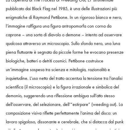
pubblicato dai Black Flag nel 1985, è una delle illustrazioni più
enigmatiche di Raymond Pettibone. In un rigoroso bianco e nero,
l’immagine raffigura una figura antropomorfa con corna da
caprone – una sorta di diavolo o demone – intento ad osservare
qualcosa attraverso un microscopio. Sullo sfondo nero, una luna
piena fluttuante è segnata da piccole forme he evocano presenze
biologiche, batteri o detriti cosmici. Pettibone costruisce
un’immagine sospesa tra scienza e mitologia, razionalità e
inquietudine. L’uso netto del tratto accentua la tensione tra l’analisi
scientifica (il microscopio) e la figura irrazionale e simbolica del
demonio, suggerendo una riflessione ambigua sull’atto stesso
dell’osservare, del selezionare, dell’“estirpare” (weeding out). La
composizione visiva riflette perfettamente l’anima del disco: un
lavoro spigoloso, dissonante e cerebrale, che si distacca dal punk