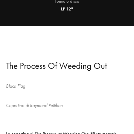
Formato disco
LP 12"
The Process Of Weeding Out
Black Flag
Copertina di Raymond Pettibon
La copertina di
The Process of Weeding Out
, EP strumentale