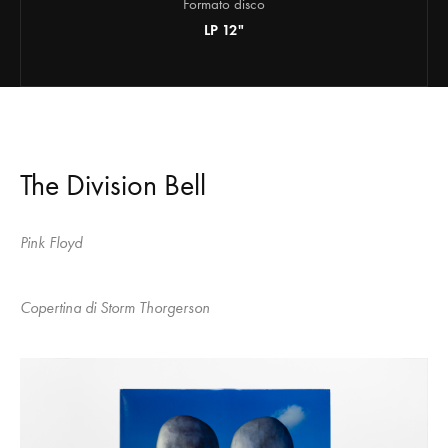
Formato disco
LP 12"
The Division Bell
Pink Floyd
Copertina di Storm Thorgerson