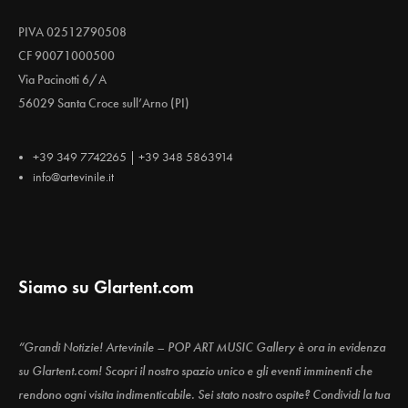
PIVA 02512790508
CF 90071000500
Via Pacinotti 6/A
56029 Santa Croce sull’Arno (PI)
+39 349 7742265 | +39 348 5863914
info@artevinile.it
Siamo su Glartent.com
“Grandi Notizie! Artevinile – POP ART MUSIC Gallery è ora in evidenza
su Glartent.com! Scopri il nostro spazio unico e gli eventi imminenti che
rendono ogni visita indimenticabile. Sei stato nostro ospite? Condividi la tua