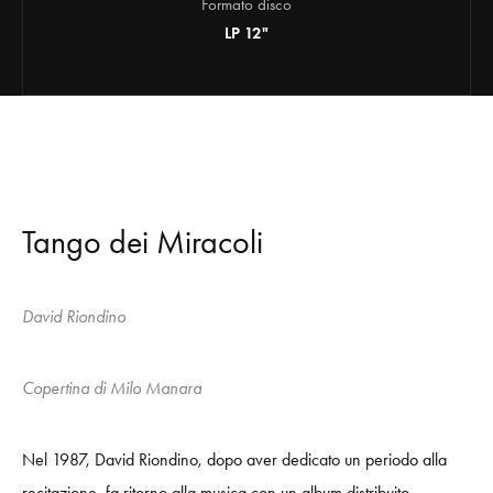
Formato disco
LP 12"
Tango dei Miracoli
David Riondino
Copertina di Milo Manara
Nel
1987,
David Riondino,
do
po
aver dedicato un periodo alla
recitazione,
fa
ri
t
o
r
n
o alla musica con u
n
album distribuito