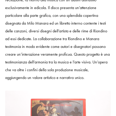
e
s
c
l
usiv
am
e
n
te
i
n edi
cola.
Il disco presenta un’attenzione
particolare alla parte grafica
, c
on un
a
spl
e
n
d
i
d
a copertina
di
segnata
da
Milo Manara ed un libretto interno contente i testi
delle canzoni, diversi disegni dell’artista e delle rime di Riondino
ad essi dedicate.
La collaborazione tra
Riondino
e
Ma
n
ar
a
testimonia in modo evidente come autori e disegnatori possano
creare un’interazione veramente proficua.
Questo progetto è una
testimonianza dell’armonia tra la musica e l’arte visiva. Un’opera
che va oltre i confini della sola produzione musicale,
aggiungendo un valore artistico e narrativo unico.