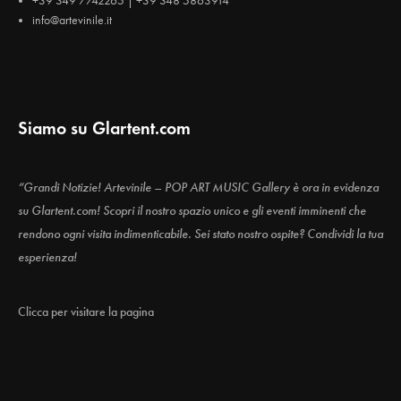
+39 349 7742265 | +39 348 5863914
info@artevinile.it
Siamo su Glartent.com
“Grandi Notizie! Artevinile – POP ART MUSIC Gallery è ora in evidenza
su Glartent.com! Scopri il nostro spazio unico e gli eventi imminenti che
rendono ogni visita indimenticabile. Sei stato nostro ospite? Condividi la tua
esperienza!
Clicca per visitare la pagina