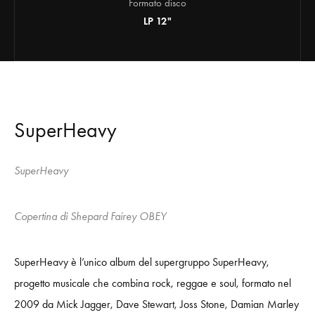
Formato disco
LP 12"
SuperHeavy
SuperHeavy
Copertina di Shepard Fairey OBEY
SuperHeavy è l’unico album del supergruppo SuperHeavy,
progetto musicale che combina rock, reggae e soul, formato nel
2009 da Mick Jagger, Dave Stewart, Joss Stone, Damian Marley