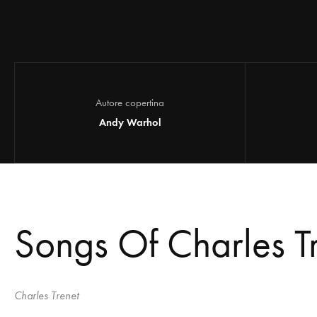
Autore copertina
Andy Warhol
Songs Of Charles T
Charles Trenet