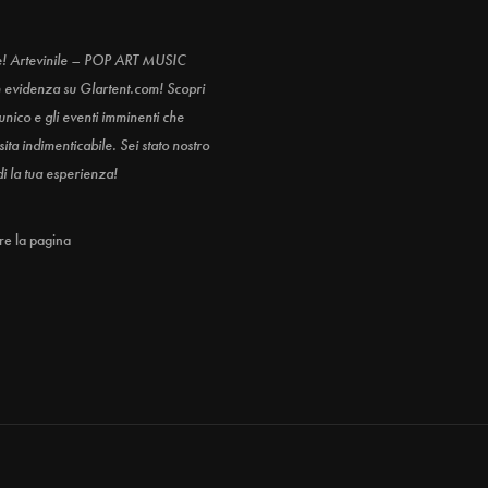
e! Artevinile – POP ART MUSIC
n evidenza su Glartent.com! Scopri
 unico e gli eventi imminenti che
ita indimenticabile. Sei stato nostro
di la tua esperienza!
are la pagina