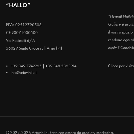
“HALLO”
“Grandi Notizi
Gallery è ora i
PIVA 02512790508
il nostro spazio
CF 90071000500
rendono ogni vis
Via Pacinotti 6/A
ospite? Condivi
56029 Santa Croce sull’Arno (PI)
+39 349 7742265 | +39 348 5863914
Clicca per visit
info@artevinile.it
© 2022-2026 Artevinile. Fatto con amore da
esociety marketing.