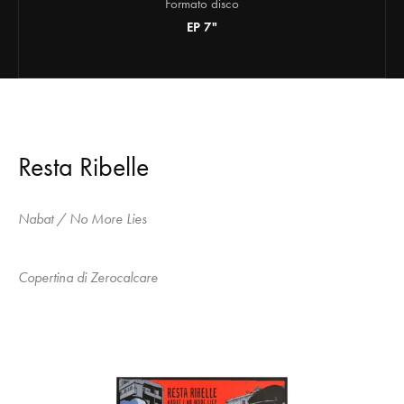
Formato disco
EP 7"
Resta Ribelle
Nabat / No More Lies
Copertina di Zerocalcare