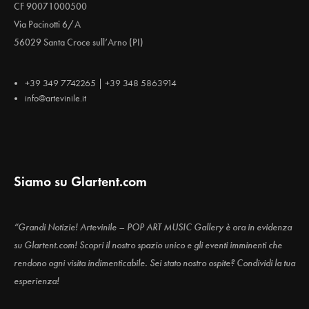
CF 90071000500
Via Pacinotti 6/A
56029 Santa Croce sull’Arno (PI)
+39 349 7742265 | +39 348 5863914
info@artevinile.it
Siamo su Glartent.com
“Grandi Notizie! Artevinile – POP ART MUSIC Gallery è ora in evidenza
su Glartent.com! Scopri il nostro spazio unico e gli eventi imminenti che
rendono ogni visita indimenticabile. Sei stato nostro ospite? Condividi la tua
esperienza!