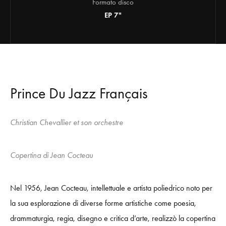
Formato disco
EP 7"
Prince Du Jazz Français
Christian Chevallier et son orchestre
Copertina di Jean Cocteau
Nel 1956, Jean Cocteau, intellettuale e
artista
poliedrico
noto
p
er
la sua esplorazione di
diverse forme artistiche
c
o
m
e
poesi
a
,
dr
a
mma
turg
ia
, regia, disegno
e critic
a
d
’
arte,
real
izz
ò
la copertina