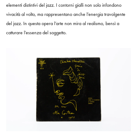
el
ementi
di
s
tinti
vi del jazz. I
contorni gialli non solo in
f
o
ndono
v
i
vacità
al
volto, ma
rappre
s
ent
an
o anche l’energia
t
r
a
volgente
del ja
zz
.
In questa opera
l’arte
non
mira
a
l re
a
l
i
sm
o, bensì a
catturare
l
’
e
sse
n
z
a del
soggetto
.