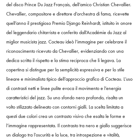
del disco
Prince Du Jazz Français, d
ell’am
ico Christian Chevallier
.
Chevallier,
compositore e direttore d’orchestra
d
i
fam
a
, r
i
c
e
v
e
tte
quell’anno il prestigioso
Premio Django Reinhardt,
istituito in onore
del
le
g
genda
r
io
ch
ita
rrist
a
e conf
e
ri
to dall’Académie du Jazz al
mi
g
lio
r
mus
i
cis
ta jazz.
C
o
ctea
u ideò l’immagine per celebrare
il
riconoscimento ri
cev
uto
d
a Chevallier, e
v
i
de
n
z
iando con una
dedica scritta il rispetto e la stima reciproca che li
lega
va. La
copertina si distingue per la semplicità
espressiva e per lo stile
lineare
e
minim
a
li
s
t
a tipico dell
’appr
o
cc
i
o
grafico di Cocteau. L’uso
di contrasti netti
e
linee pulite evoca il movimento e l’energia
caratteri
stici
de
l jazz. Su uno sfondo nero profondo
,
ri
sa
lta
un
volto stilizzato delineato con contorni gialli
.
La scelta limitata a
questi due colori crea un contrasto visivo che esalta le forme e
l’immagine rappresentata.
Il
co
n
trast
o
tra
n
e
ro
e
giallo suggerisce
un
d
i
al
o
go
tr
a
l
’oscur
i
tà e
la
luce,
tra
in
t
ro
sp
e
zion
e
e
vit
a
lità,