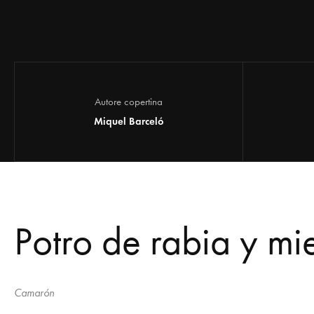
Autore copertina
Miquel Barceló
Potro de rabia y mi
Camarón