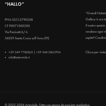
“HALLO”
“Grandi Notizi
Gallery è ora i
PIVA 02512790508
il nostro spazio
CF 90071000500
rendono ogni vis
Via Pacinotti 6/A
ospite? Condivi
56029 Santa Croce sull’Arno (PI)
+39 349 7742265 | +39 348 5863914
Clicca per visit
info@artevinile.it
© 2022-2026 Artevinile. Fatto con amore da
esociety marketing.