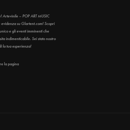
e! Artevinile – POP ART MUSIC
n evidenza su Glartent.com! Scopri
 unico e gli eventi imminenti che
ita indimenticabile. Sei stato nostro
di la tua esperienza!
are la pagina