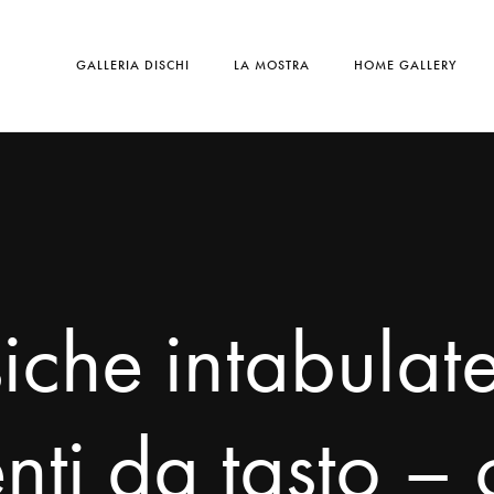
GALLERIA DISCHI
LA MOSTRA
HOME GALLERY
che intabulat
enti da tasto –