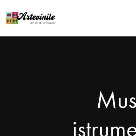
Musi
istrum