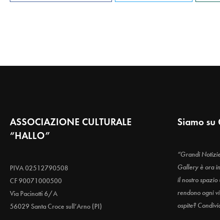
ASSOCIAZIONE CULTURALE
Siamo su 
“HALLO”
“Grandi Notizi
Gallery è ora i
PIVA 02512790508
il nostro spazio
CF 90071000500
rendono ogni vis
Via Pacinotti 6/A
ospite? Condivi
56029 Santa Croce sull’Arno (PI)