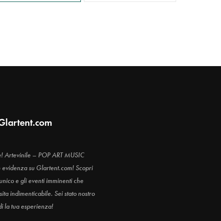
Glartent.com
e! Artevinile – POP ART MUSIC
n evidenza su Glartent.com! Scopri
 unico e gli eventi imminenti che
ita indimenticabile. Sei stato nostro
di la tua esperienza!