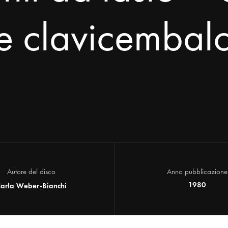
e clavicembal
Autore del disco
Anno pubblicazione
1980
arla Weber-Bianchi