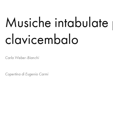
Musiche intabulate 
clavicembalo
Carla Weber-Bianchi
Copertina di Eugenio Carmi