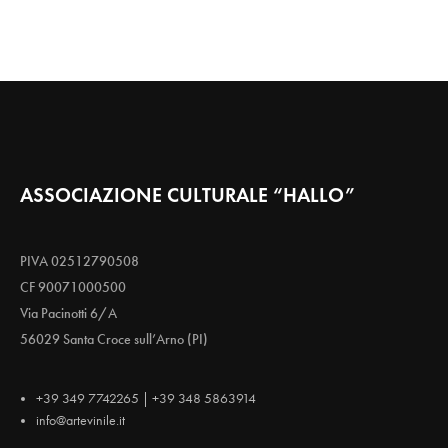
ASSOCIAZIONE CULTURALE “HALLO”
PIVA 02512790508
CF 90071000500
Via Pacinotti 6/A
56029 Santa Croce sull’Arno (PI)
+39 349 7742265 | +39 348 5863914
info@artevinile.it