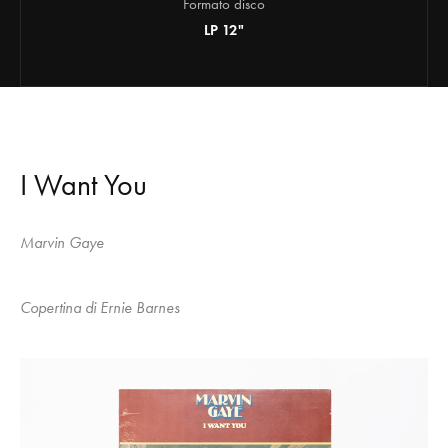
Formato disco
LP 12"
I Want You
Marvin Gaye
Copertina di Ernie Barnes